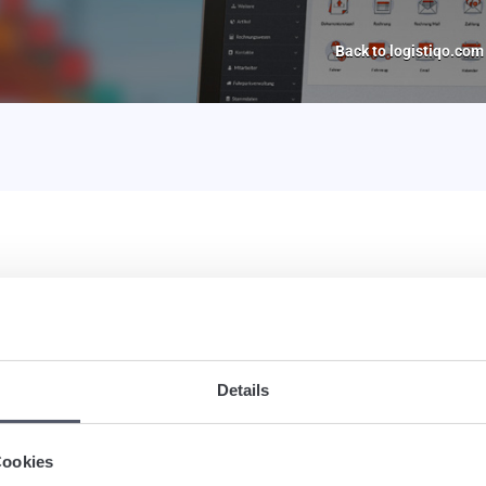
Back to logistiqo.com
o to “Accountancy>Reminder>Reminder” in the menu. Select “Invoice” 
Details
Cookies