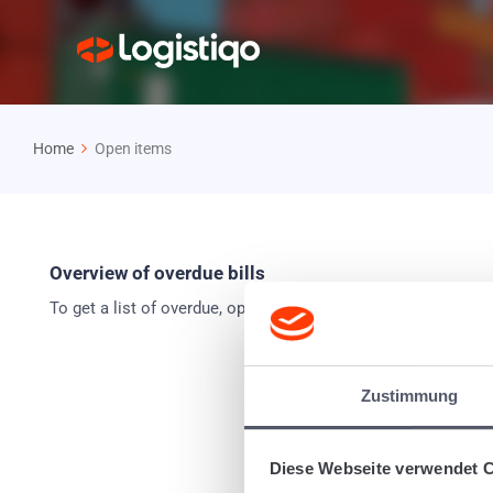
Home
Open items
Overview of overdue bills
To get a list of overdue, open invoices, do the following: G
Zustimmung
Diese Webseite verwendet 