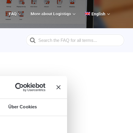
FAQ
More about Logistiqo
English
Search
For
in...
Über Cookies