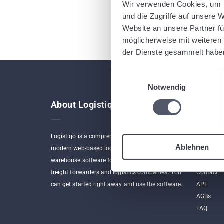
Wir verwenden Cookies, um I
und die Zugriffe auf unsere 
Website an unsere Partner fü
möglicherweise mit weiteren
der Dienste gesammelt habe
Einwilligungsauswahl
Notwendig
About Logistiqo
Links
Logistiqo is a comprehensive yet intuitive and
Home
Ablehnen
modern web-based logistics software and
Program
warehouse software for small, medium and large
App
freight forwarders and logistics companies. You
Contact
can get started right away and use the software.
API
AGBs
FAQ