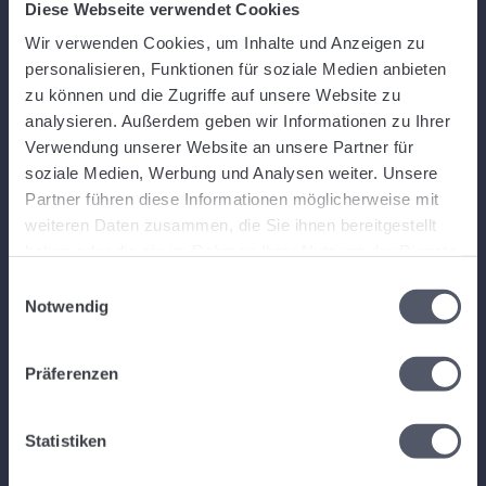
About Logistiqo
Diese Webseite verwendet Cookies
Wir verwenden Cookies, um Inhalte und Anzeigen zu
personalisieren, Funktionen für soziale Medien anbieten
Logistiqo is a comprehensive yet intuitive and modern web-based
zu können und die Zugriffe auf unsere Website zu
logistics software and warehouse software for small, medium and large
analysieren. Außerdem geben wir Informationen zu Ihrer
freight forwarders and logistics companies. You can get started right
Verwendung unserer Website an unsere Partner für
away and use the software.
soziale Medien, Werbung und Analysen weiter. Unsere
Partner führen diese Informationen möglicherweise mit
Links
weiteren Daten zusammen, die Sie ihnen bereitgestellt
haben oder die sie im Rahmen Ihrer Nutzung der Dienste
gesammelt haben.
Home
Einwilligungsauswahl
Program
Notwendig
App
Contact
Präferenzen
API
AGBs
FAQ
Statistiken
Follow us