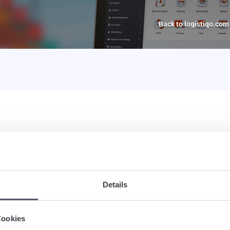
Back to logistiqo.com
s in the web-based logistics software. Payment terms can be creat
Details
Cookies