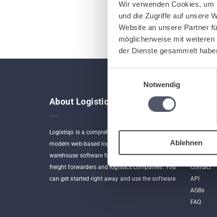
Wir verwenden Cookies, um I
und die Zugriffe auf unsere 
Website an unsere Partner fü
möglicherweise mit weiteren
der Dienste gesammelt habe
Einwilligungsauswahl
Notwendig
About Logistiqo
Links
Logistiqo is a comprehensive yet intuitive and
Home
Ablehnen
modern web-based logistics software and
Program
warehouse software for small, medium and large
App
freight forwarders and logistics companies. You
Contact
can get started right away and use the software.
API
AGBs
FAQ