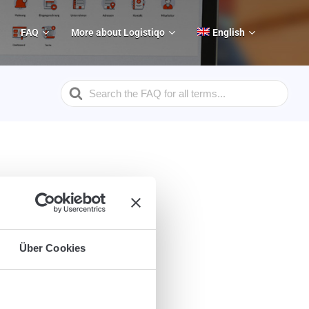
FAQ
More about Logistiqo
English
Search
For
ed...
Über Cookies