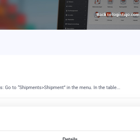
Back to logistiqo.com
s: Go to “Shipments>Shipment” in the menu. In the table...
uipment management of the web-based logistics software Logistiqo,
Details