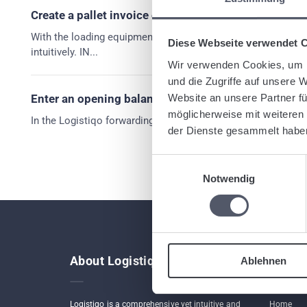
Create a pallet invoice or an invoice for loading eq
With the loading equipment management of the web-based for
Diese Webseite verwendet 
intuitively. IN...
Wir verwenden Cookies, um I
und die Zugriffe auf unsere 
Website an unsere Partner fü
Enter an opening balance for a pallet account.
möglicherweise mit weiteren
In the Logistiqo forwarding software, you can enter an openi
der Dienste gesammelt habe
Einwilligungsauswahl
Notwendig
About Logistiqo
Links
Ablehnen
Logistiqo is a comprehensive yet intuitive and
Home