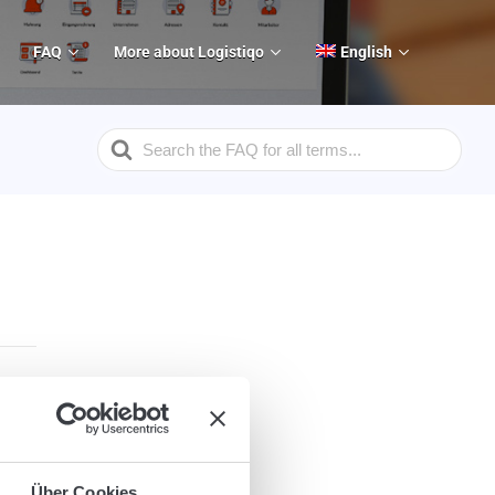
FAQ
More about Logistiqo
English
Search
For
Über Cookies