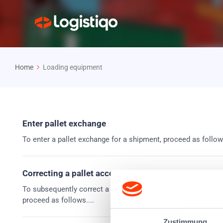
Home
Loading equipment
Enter pallet exchange
To enter a pallet exchange for a shipment, proceed as follow
Correcting a pallet account
To subsequently correct a pallet account in the loading eq
proceed as follows....
Zustimmung