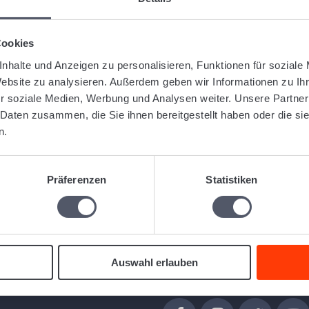
uipment.
warding software Logistiqo, you can create pallet invoices easily
Cookies
nhalte und Anzeigen zu personalisieren, Funktionen für soziale
Website zu analysieren. Außerdem geben wir Informationen zu I
r soziale Medien, Werbung und Analysen weiter. Unsere Partner
 Daten zusammen, die Sie ihnen bereitgestellt haben oder die s
ng balance for a pallet account of customers or subcontractors at..
n.
Präferenzen
Statistiken
Follow us
Auswahl erlauben