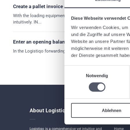
Create a pallet invoice or an invoice for loading eq
With the loading equipment management of the web-based for
Diese Webseite verwendet 
intuitively. IN...
Wir verwenden Cookies, um I
und die Zugriffe auf unsere 
Website an unsere Partner fü
Enter an opening balance for a pallet account.
möglicherweise mit weiteren
In the Logistiqo forwarding software, you can enter an openi
der Dienste gesammelt habe
Einwilligungsauswahl
Notwendig
About Logistiqo
Links
Ablehnen
Logistiqo is a comprehensive yet intuitive and
Home