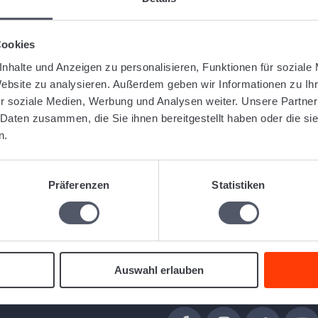
uipment.
warding software Logistiqo, you can create pallet invoices easily
Cookies
nhalte und Anzeigen zu personalisieren, Funktionen für soziale
Website zu analysieren. Außerdem geben wir Informationen zu I
r soziale Medien, Werbung und Analysen weiter. Unsere Partner
 Daten zusammen, die Sie ihnen bereitgestellt haben oder die s
ng balance for a pallet account of customers or subcontractors at..
n.
Präferenzen
Statistiken
Follow us
Auswahl erlauben