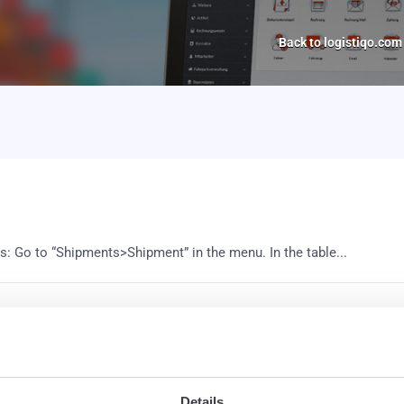
Back to logistiqo.com
s: Go to “Shipments>Shipment” in the menu. In the table...
uipment management of the web-based logistics software Logistiqo,
Details