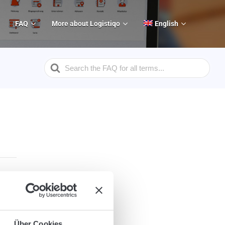
FAQ
More about Logistiqo
English
Search
For
Über Cookies