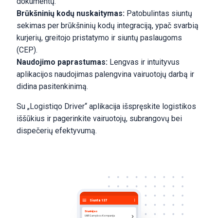
dokumentų.
Brūkšninių kodų nuskaitymas:
Patobulintas siuntų
sekimas per brūkšninių kodų integraciją, ypač svarbią
kurjerių, greitojo pristatymo ir siuntų paslaugoms
(CEP).
Naudojimo paprastumas:
Lengvas ir intuityvus
aplikacijos naudojimas palengvina vairuotojų darbą ir
didina pasitenkinimą.
Su „Logistiqo Driver“ aplikacija išspręskite logistikos
iššūkius ir pagerinkite vairuotojų, subrangovų bei
dispečerių efektyvumą.
Siunta 137
Siuntėjas
UAB Gamybos Kompanija