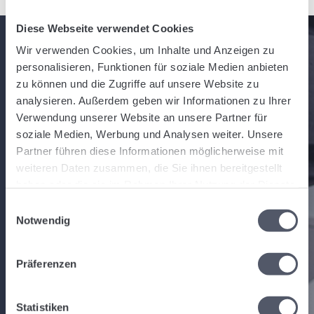
Diese Webseite verwendet Cookies
Wir verwenden Cookies, um Inhalte und Anzeigen zu
personalisieren, Funktionen für soziale Medien anbieten
FUNKCIJOS IR PRIVALUMAI
zu können und die Zugriffe auf unsere Website zu
Greitai susipažinkite su
analysieren. Außerdem geben wir Informationen zu Ihrer
Verwendung unserer Website an unsere Partner für
pagrindinėmis aplikacijos
soziale Medien, Werbung und Analysen weiter. Unsere
funkcijomis
Partner führen diese Informationen möglicherweise mit
weiteren Daten zusammen, die Sie ihnen bereitgestellt
haben oder die sie im Rahmen Ihrer Nutzung der Dienste
Viskas viename sprendimas: viena aplikacija
gesammelt haben.
Einwilligungsauswahl
vairuotojams, subrangovams ir sandėlio darbuotojams.
Notwendig
Paprasta naudoti, su aukštu naudojimo patogumu.
Veikia neprisijungus: dirbkite neprisijungę, duomenys
Präferenzen
sinchronizuojami prisijungus.
Siųskite
individualius užsakymus
arba
maršrutais
Statistiken
optimizuotas keliones
vairuotojams ar