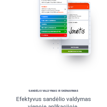
E 10-oji g., Vilnius, LT-10009
2021 m. spalio 15 d., 9:00–15:00 val.
Gavėjas
Siunta 137
UAB Automobilių Prekyba
Kalhuno g. 202, Kaunas, LT-29401
2021 m. spalio 16 d., 9:00 val.
Fiksuota
Gavėjas
UAB Automobilių Prekyba
Kalhuno g. 202, Kaunas, LT-29401
Patvirtinta
2021 m. spalio 16 d., 9:00 val.
Pakrovimo surinkimas
Vardas:
Jonas Jonaitis
J.Jonaitis
Surinkta
Iškrovimo pristatymas
Parašas
Pristatyta su patvirtinimu (POD)
Problema
NUOTRAUKA
PATEIKTI PRISTATYMĄ
SANDĖLIO VALDYMAS IR SKENAVIMAS
Efektyvus sandėlio valdymas
vienoje aplikacijoje.