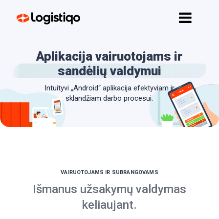
Pagrindinis
Funkcijos
Aplikacija vairuotojams ir
API
sandėlių valdymui
Kainos
Intuityvi „Android“ aplikacija efektyviam ir
sklandžiam darbo procesui.
Kontaktai
Pradėti
VAIRUOTOJAMS IR SUBRANGOVAMS
Išmanus užsakymų valdymas
keliaujant.