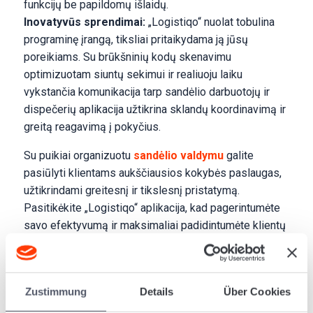
funkcijų be papildomų išlaidų.
Inovatyvūs sprendimai:
„Logistiqo“ nuolat tobulina
programinę įrangą, tiksliai pritaikydama ją jūsų
poreikiams. Su brūkšninių kodų skenavimu
optimizuotam siuntų sekimui ir realiuoju laiku
vykstančia komunikacija tarp sandėlio darbuotojų ir
dispečerių aplikacija užtikrina sklandų koordinavimą ir
greitą reagavimą į pokyčius.
Su puikiai organizuotu
sandėlio valdymu
galite
pasiūlyti klientams aukščiausios kokybės paslaugas,
užtikrindami greitesnį ir tikslesnį pristatymą.
Pasitikėkite „Logistiqo“ aplikacija, kad pagerintumėte
savo efektyvumą ir maksimaliai padidintumėte klientų
pasitenkinimą.
Zustimmung
Details
Über Cookies