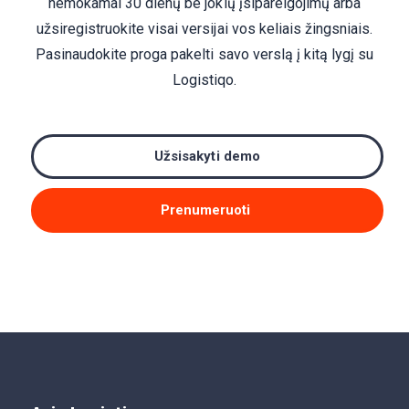
nemokamai 30 dienų be jokių įsipareigojimų arba
užsiregistruokite visai versijai vos keliais žingsniais.
Pasinaudokite proga pakelti savo verslą į kitą lygį su
Logistiqo.
Užsisakyti demo
Prenumeruoti