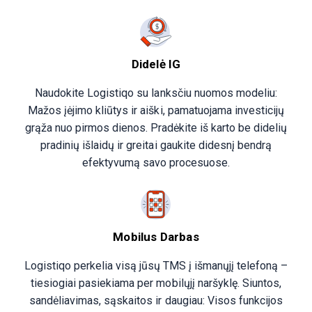
Didelė IG
Naudokite Logistiqo su lanksčiu nuomos modeliu:
Mažos įėjimo kliūtys ir aiški, pamatuojama investicijų
grąža nuo pirmos dienos. Pradėkite iš karto be didelių
pradinių išlaidų ir greitai gaukite didesnį bendrą
efektyvumą savo procesuose.
Mobilus Darbas
Logistiqo perkelia visą jūsų TMS į išmanųjį telefoną –
tiesiogiai pasiekiama per mobilųjį naršyklę. Siuntos,
sandėliavimas, sąskaitos ir daugiau: Visos funkcijos