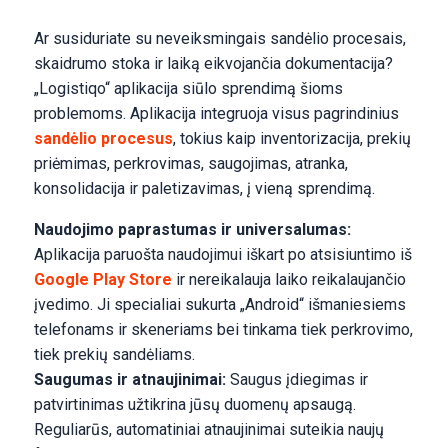
Ar susiduriate su neveiksmingais sandėlio procesais,
skaidrumo stoka ir laiką eikvojančia dokumentacija?
„Logistiqo“ aplikacija siūlo sprendimą šioms
problemoms. Aplikacija integruoja visus pagrindinius
sandėlio procesus
, tokius kaip inventorizacija, prekių
priėmimas, perkrovimas, saugojimas, atranka,
konsolidacija ir paletizavimas, į vieną sprendimą.
Naudojimo paprastumas ir universalumas:
Aplikacija paruošta naudojimui iškart po atsisiuntimo iš
Google Play Store
ir nereikalauja laiko reikalaujančio
įvedimo. Ji specialiai sukurta „Android“ išmaniesiems
telefonams ir skeneriams bei tinkama tiek perkrovimo,
tiek prekių sandėliams.
Saugumas ir atnaujinimai:
Saugus įdiegimas ir
patvirtinimas užtikrina jūsų duomenų apsaugą.
Reguliarūs, automatiniai atnaujinimai suteikia naujų