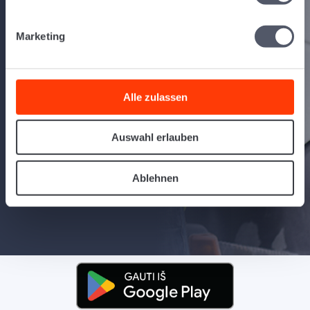
subrangovams.
Maršrutų navigacija paėmimui ir pristatymui.
Marketing
Realiojo laiko pristatymo patvirtinimas: siųskite
parašus ir nuotraukas tiesiai į ekspedijavimo
programinę įrangą.
Alle zulassen
Daugiakalbė parama: prieinama vokiečių, anglų, lenkų,
italų, lietuvių ir kitomis kalbomis.
Auswahl erlauben
GPS sekimas su maršruto įrašymu žemėlapyje.
Skenavimas
prekių ir perkrovimo sandėliuose
.
Ablehnen
Intuityvus ir saugus įdiegimas bei patvirtinimas.