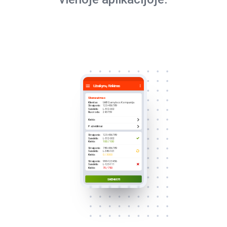
Užsakymų Rinkimas
Skenavimas
Klientas
UAB Gamybos Kompanija
Straipsnis
123-456789
Sandėlis
L-512-002
Nuoroda
243759
Kiekis
Pažeidimai
Straipsnis
123-456789
Sandėlis
L-512-002
Kiekis
100 / 100
Straipsnis
789-456789
Sandėlis
L-380-101
Kiekis
0 / 3000
Straipsnis
999-123456
Sandėlis
L-123-111
Kiekis
70 / 750
SKENUOTI