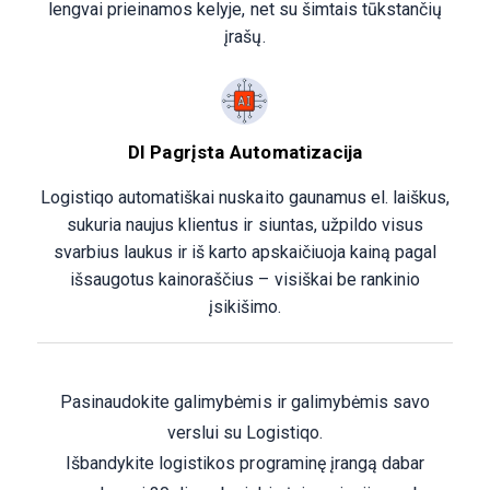
lengvai prieinamos kelyje, net su šimtais tūkstančių
įrašų.
DI Pagrįsta Automatizacija
Logistiqo automatiškai nuskaito gaunamus el. laiškus,
sukuria naujus klientus ir siuntas, užpildo visus
svarbius laukus ir iš karto apskaičiuoja kainą pagal
išsaugotus kainoraščius – visiškai be rankinio
įsikišimo.
Pasinaudokite galimybėmis ir galimybėmis savo
verslui su Logistiqo.
Išbandykite logistikos programinę įrangą dabar