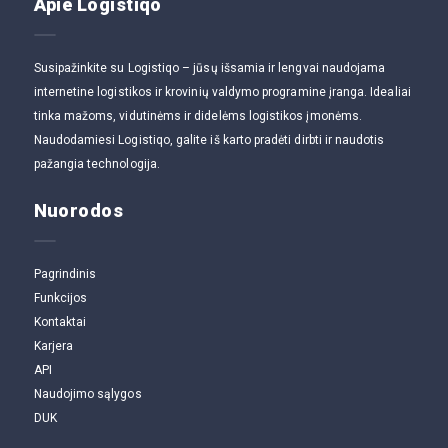
Apie Logistiqo
Susipažinkite su Logistiqo – jūsų išsamia ir lengvai naudojama
internetine logistikos ir krovinių valdymo programine įranga. Idealiai
tinka mažoms, vidutinėms ir didelėms logistikos įmonėms.
Naudodamiesi Logistiqo, galite iš karto pradėti dirbti ir naudotis
pažangia technologija.
Nuorodos
Pagrindinis
Funkcijos
Kontaktai
Karjera
API
Naudojimo sąlygos
DUK