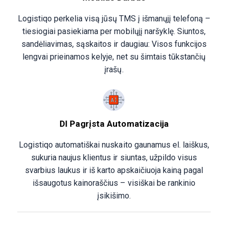
Logistiqo perkelia visą jūsų TMS į išmanųjį telefoną –
tiesiogiai pasiekiama per mobilųjį naršyklę. Siuntos,
sandėliavimas, sąskaitos ir daugiau: Visos funkcijos
lengvai prieinamos kelyje, net su šimtais tūkstančių
įrašų.
DI Pagrįsta Automatizacija
Logistiqo automatiškai nuskaito gaunamus el. laiškus,
sukuria naujus klientus ir siuntas, užpildo visus
svarbius laukus ir iš karto apskaičiuoja kainą pagal
išsaugotus kainoraščius – visiškai be rankinio
įsikišimo.