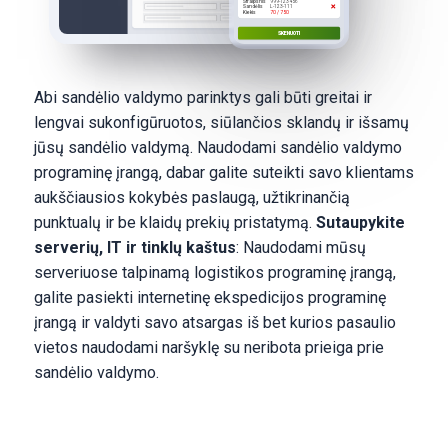
Straipsnis
999-123456
Sandėlis
L-123-111
Kiekis
70 / 750
SKENUOTI
Abi sandėlio valdymo parinktys gali būti greitai ir
lengvai sukonfigūruotos, siūlančios sklandų ir išsamų
jūsų sandėlio valdymą. Naudodami sandėlio valdymo
programinę įrangą, dabar galite suteikti savo klientams
aukščiausios kokybės paslaugą, užtikrinančią
punktualų ir be klaidų prekių pristatymą.
Sutaupykite
serverių, IT ir tinklų kaštus
: Naudodami mūsų
serveriuose talpinamą logistikos programinę įrangą,
galite pasiekti internetinę ekspedicijos programinę
įrangą ir valdyti savo atsargas iš bet kurios pasaulio
vietos naudodami naršyklę su neribota prieiga prie
sandėlio valdymo.