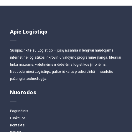
Apie Logistiqo
Susipažinkite su Logistiqo – jūsų išsamia ir lengvai naudojama
internetine logistikos ir krovinių valdymo programine įranga. Idealiai
tinka mažoms, vidutinėms ir didelėms logistikos įmonėms.
Naudodamiesi Logistiqo, galite iš karto pradėti dirbti ir naudotis
pažangia technologija.
Nuorodos
Pagrindinis
Funkcijos
Kontaktai