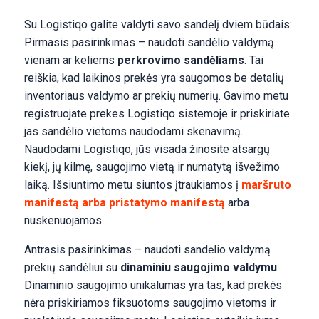
Su Logistiqo galite valdyti savo sandėlį dviem būdais:
Pirmasis pasirinkimas – naudoti sandėlio valdymą
vienam ar keliems
perkrovimo sandėliams
. Tai
reiškia, kad laikinos prekės yra saugomos be detalių
inventoriaus valdymo ar prekių numerių. Gavimo metu
registruojate prekes Logistiqo sistemoje ir priskiriate
jas sandėlio vietoms naudodami skenavimą.
Naudodami Logistiqo, jūs visada žinosite atsargų
kiekį, jų kilmę, saugojimo vietą ir numatytą išvežimo
laiką. Išsiuntimo metu siuntos įtraukiamos į
maršruto
manifestą arba pristatymo manifestą
arba
nuskenuojamos.
Antrasis pasirinkimas – naudoti sandėlio valdymą
prekių sandėliui su
dinaminiu saugojimo valdymu
.
Dinaminio saugojimo unikalumas yra tas, kad prekės
nėra priskiriamos fiksuotoms saugojimo vietoms ir