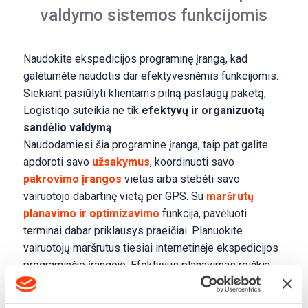
valdymo sistemos funkcijomis
Naudokite ekspedicijos programinę įrangą, kad
galėtumėte naudotis dar efektyvesnėmis funkcijomis.
Siekiant pasiūlyti klientams pilną paslaugų paketą,
Logistiqo suteikia ne tik
efektyvų ir organizuotą
sandėlio valdymą
.
Naudodamiesi šia programine įranga, taip pat galite
apdoroti savo
užsakymus
, koordinuoti savo
pakrovimo įrangos
vietas arba stebėti savo
vairuotojo dabartinę vietą per GPS. Su
maršrutų
planavimo ir optimizavimo
funkcija, pavėluoti
terminai dabar priklausys praeičiai. Planuokite
vairuotojų maršrutus tiesiai internetinėje ekspedicijos
programinėje įrangoje. Efektyvus planavimas reiškia,
kad galite sumažinti kelionės išlaidas, sumažinti
darbuotojų krūvį ir padidinti savo įmonės