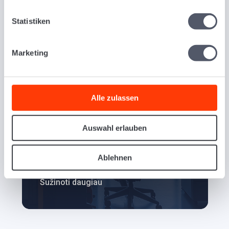
Statistiken
Marketing
Alle zulassen
Užsakymų tvarkymas
Auswahl erlauben
Ar galėtumėte efektyviau tvarkyti savo
užsakymus ir aiškiau planuoti maršrutus?
Ablehnen
Sužinoti daugiau