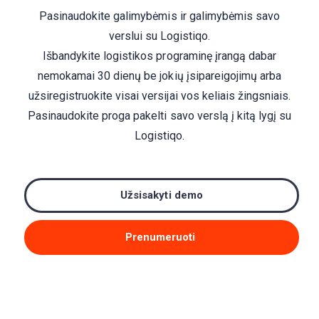
Pasinaudokite galimybėmis ir galimybėmis savo
verslui su Logistiqo.
Išbandykite logistikos programinę įrangą dabar
nemokamai 30 dienų be jokių įsipareigojimų arba
užsiregistruokite visai versijai vos keliais žingsniais.
Pasinaudokite proga pakelti savo verslą į kitą lygį su
Logistiqo.
Užsisakyti demo
Prenumeruoti