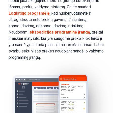
nuolat juda saugojimo metu. Logistiqo suteikia jums
išsamų prekių valdymo sistemą. Galite naudoti
Logistiqo programėlę
, kad nuskenuotumėte ir
užregistruotumėte prekių gavimą, išsiuntimą,
konsolidavimą, dekonsolidavimą ir rinkimą.
Naudodami
ekspedicijos programinę įrangą
, greitai
ir aiškiai matysite, kur yra saugoma prekė, kiek laiko ji
yra sandėlyje ir kada planuojama jos išsiuntimas. Labai
svarbu sekti visas prekes naudojant sandėlio valdymo
programinę įrangą.
Užsakymų Rinkimas
Skenavimas
Klientas
UAB Gamybos Kompanija
Straipsnis
123-456789
Sandėlis
L-512-002
Nuoroda
243759
Kiekis
Pažeidimai
Straipsnis
123-456789
Sandėlis
L-512-002
Kiekis
100 / 100
Straipsnis
789-456789
Sandėlis
L-380-101
Kiekis
0 / 3000