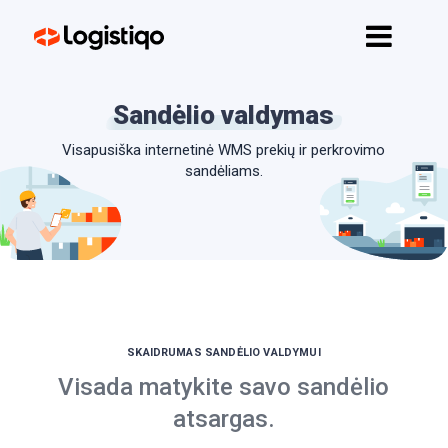
Pagrindinis
Funkcijos
Sandėlio valdymas
API
Visapusiška internetinė WMS prekių ir perkrovimo
Kainos
sandėliams.
Kontaktai
Pradėti
SKAIDRUMAS SANDĖLIO VALDYMUI
Visada matykite savo sandėlio
atsargas.