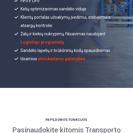
FiFo ir LiFo
Kelių optimizavimas sandėlio viduje
Klientų portalas užsakymų įvedimui, stebėjimui ir
atsargų kontrolei
Žalų ir kiekių nukrypimų fiksavimas naudojant
Logistiqo programėlę
Sandėlio lapelių ir brūkšninių kodų spausdinimas
Išsamios
atsiskaitymo galimybės
PAPILDOMOS FUNKCIJOS
Pasinaudokite kitomis Transporto