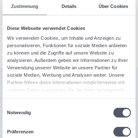
produktyvumą. Be to, jūsų vairuotojai gali tiesiogiai
Zustimmung
Details
Über Cookies
įkelti fotografuotas transportavimo žalas, pristatymo
dokumentus ir kitus komentarus tiesiai į
Logistiqo
programėlę
.
Diese Webseite verwendet Cookies
Wir verwenden Cookies, um Inhalte und Anzeigen zu
personalisieren, Funktionen für soziale Medien anbieten
zu können und die Zugriffe auf unsere Website zu
analysieren. Außerdem geben wir Informationen zu Ihrer
Verwendung unserer Website an unsere Partner für
soziale Medien, Werbung und Analysen weiter. Unsere
Partner führen diese Informationen möglicherweise mit
weiteren Daten zusammen, die Sie ihnen bereitgestellt
ATRASKITE LOGISTIQO GALIĄ
haben oder die sie im Rahmen Ihrer Nutzung der Dienste
Pristatome mūsų SaaS transporto
gesammelt haben.
Einwilligungsauswahl
Notwendig
valdymo programinę įrangą.
Präferenzen