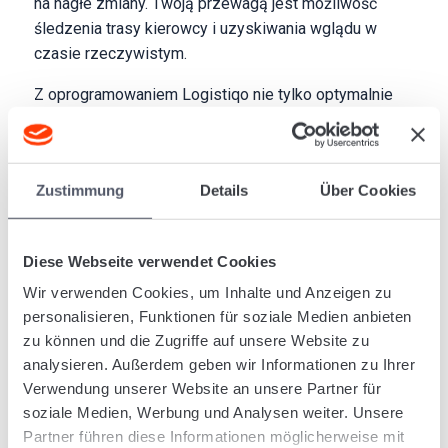
na nagłe zmiany. Twoją przewagą jest możliwość
śledzenia trasy kierowcy i uzyskiwania wglądu w
czasie rzeczywistym.
Z oprogramowaniem Logistiqo nie tylko optymalnie
zaplanujesz trasy — wykorzystasz je również do
obsługi
zleceń
i zarządzania
magazynem
.
Dodatkowo system umożliwia profesjonalne
Zustimmung
Details
Über Cookies
zarządzanie sprzętem załadunkowym
, lokalizację
kierowców przez GPS oraz
zarządzanie
dokumentami
w programie.
Diese Webseite verwendet Cookies
Księgowość
także może być realizowana w
Wir verwenden Cookies, um Inhalte und Anzeigen zu
Logistiqo. System oferuje ponadto funkcje
personalisieren, Funktionen für soziale Medien anbieten
wczesnego wykrywania trendów
i szybkiego
zu können und die Zugriffe auf unsere Website zu
reagowania. Dzięki
danym w czasie rzeczywistym
i
analysieren. Außerdem geben wir Informationen zu Ihrer
różnym narzędziom analitycznym Logistiqo dostarcza
Verwendung unserer Website an unsere Partner für
precyzyjnych informacji.
soziale Medien, Werbung und Analysen weiter. Unsere
Partner führen diese Informationen möglicherweise mit