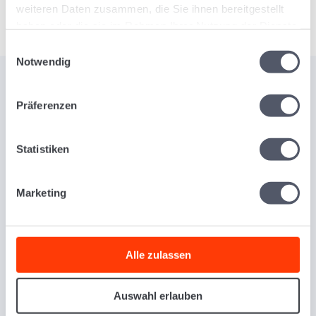
weiteren Daten zusammen, die Sie ihnen bereitgestellt
haben oder die sie im Rahmen Ihrer Nutzung der Dienste
gesammelt haben.
Einwilligungsauswahl
Notwendig
Präferenzen
ODKRYJ MOC LOGISTIQO
Przedstawiamy nasze
Statistiken
oprogramowanie SaaS do
zarządzania transportem.
Marketing
Alle zulassen
Auswahl erlauben