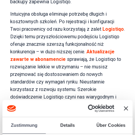
backupy zapewnia Logistiqo.
Intuicyjna obsługa eliminuje potrzebę długich i
kosztownych szkoleń. Po rejestracji i konfiguracji
Twoi pracownicy od razu korzystają z zalet
Logistiqo
.
Dzięki temu przyszłościowemu podejściu Logistiqo
oferuje znacznie szerszą funkcjonalność niż
konkurencja – w dużo niższej cenie.
Aktualizacje
zawarte w abonamencie
sprawiają, że Logistiqo to
rozwiązanie lekkie w utrzymaniu – nie musisz
przejmować się dostosowaniem do nowych
standardów czy wymagań rynku. Nieustannie
korzystasz z rozwoju systemu. Szerokie
doświadczenie Logistiqo czyni nas wiarygodnym i
solidnym partnerem, a jednocześnie – jako młoda
firma – reagujemy na trendy dokładnie wtedy, gdy
przynoszą Ci korzyść.
Zustimmung
Details
Über Cookies