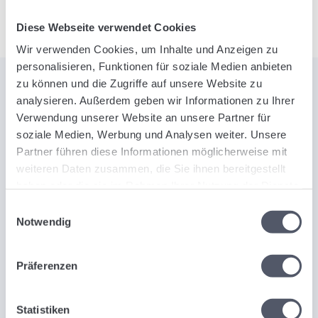
Diese Webseite verwendet Cookies
Wir verwenden Cookies, um Inhalte und Anzeigen zu
personalisieren, Funktionen für soziale Medien anbieten
zu können und die Zugriffe auf unsere Website zu
analysieren. Außerdem geben wir Informationen zu Ihrer
Verwendung unserer Website an unsere Partner für
ODKRYJ MOC LOGISTIQO
soziale Medien, Werbung und Analysen weiter. Unsere
Przedstawiamy nasze
Partner führen diese Informationen möglicherweise mit
oprogramowanie SaaS do
weiteren Daten zusammen, die Sie ihnen bereitgestellt
zarządzania transportem.
haben oder die sie im Rahmen Ihrer Nutzung der Dienste
gesammelt haben.
Einwilligungsauswahl
Notwendig
Präferenzen
Statistiken