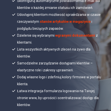
Skonfiguruj automatyczne powiadomienia e-mail dla
klientów o każdej zmianie statusu ich zamówień.
Udostępnij klientom możliwość sprawdzania w czasie
rzeczywistym
stanów artykułów w magazynie
i
podglądu bieżących zapasów.
Dzielenie się wybranymi
wgranymi dokumentami
z
klientami.
Lista wszystkich aktywnych zleceń na żywo dla
klientów.
Samodzielne zarządzanie dostępami klientów –
elastyczne role i zakresy uprawnień.
Dodaj własne logo i zdefiniuj kolory firmowe w portalu
klienta.
Łatwa integracja formularza logowania na Twojej
stronie www, by uprościć i scentralizować dostęp dla
klientów.