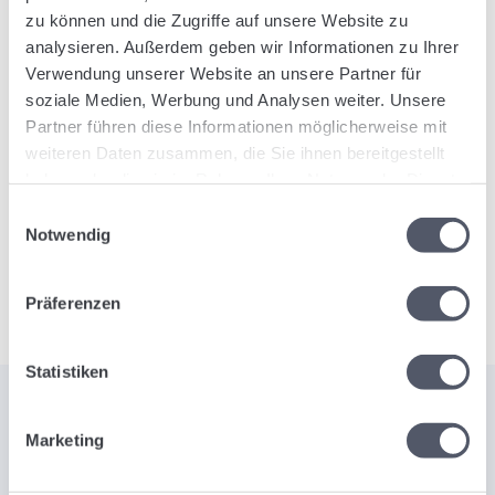
sprawia, że Logistiqo jest opłacalne i dostępne dla
zu können und die Zugriffe auf unsere Website zu
firm każdej wielkości.
analysieren. Außerdem geben wir Informationen zu Ihrer
Verwendung unserer Website an unsere Partner für
Chcesz zdigitalizować fakturowanie i oszczędzać
soziale Medien, Werbung und Analysen weiter. Unsere
czas oraz zasoby? Skorzystaj z funkcji
e-
Partner führen diese Informationen möglicherweise mit
fakturowania
w Logistiqo i poznaj zupełnie nowy
weiteren Daten zusammen, die Sie ihnen bereitgestellt
sposób rozliczeń.
Skontaktuj się z nami
– chętnie
haben oder die sie im Rahmen Ihrer Nutzung der Dienste
doradzimy, jak nasze inteligentne oprogramowanie
gesammelt haben.
Einwilligungsauswahl
może zrewolucjonizować Twoje procesy.
Notwendig
Präferenzen
Statistiken
Marketing
ODKRYJ MOC LOGISTIQO