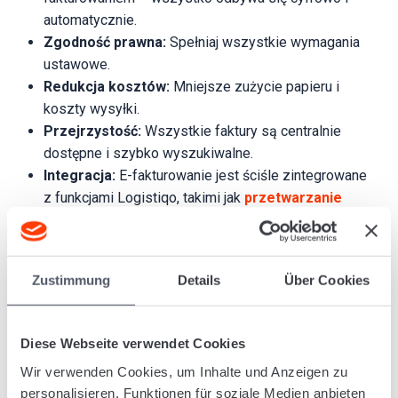
automatycznie.
Zgodność prawna:
Spełniaj wszystkie wymagania
ustawowe.
Redukcja kosztów:
Mniejsze zużycie papieru i
koszty wysyłki.
Przejrzystość:
Wszystkie faktury są centralnie
dostępne i szybko wyszukiwalne.
Integracja:
E-fakturowanie jest ściśle zintegrowane
z funkcjami Logistiqo, takimi jak
przetwarzanie
zleceń
czy
zarządzanie magazynem
.
Dlaczego Logistiqo?
Zustimmung
Details
Über Cookies
Z Logistiqo zyskujesz nie tylko przyjazne
oprogramowanie logistyczne
, lecz także
webowy
system
z dostępem do danych z dowolnego miejsca.
Diese Webseite verwendet Cookies
Dzięki regularnym aktualizacjom zawsze pracujesz na
Wir verwenden Cookies, um Inhalte und Anzeigen zu
najnowszej wersji. Elastyczny model abonamentowy
personalisieren, Funktionen für soziale Medien anbieten