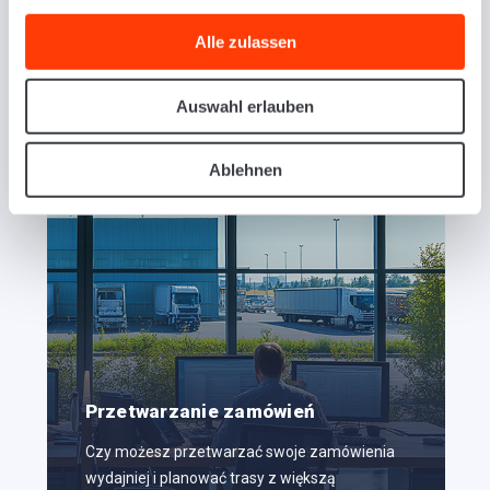
Przedstawiamy nasze
oprogramowanie SaaS do
Alle zulassen
zarządzania transportem.
Auswahl erlauben
Ablehnen
Przetwarzanie zamówień
Czy możesz przetwarzać swoje zamówienia
wydajniej i planować trasy z większą