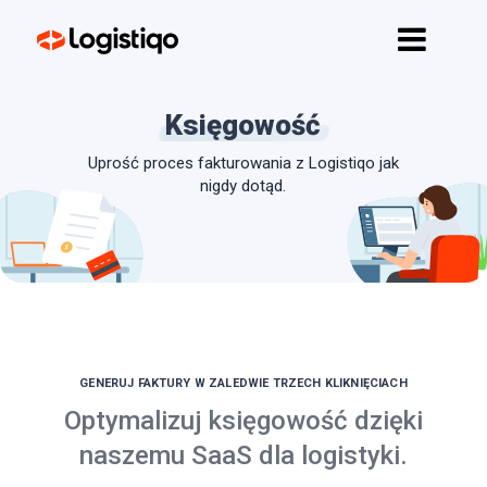
Strona główna
Funkcje
Księgowość
API
Uprość proces fakturowania z Logistiqo jak
Cennik
nigdy dotąd.
Kontakt
Rozpocznij
GENERUJ FAKTURY W ZALEDWIE TRZECH KLIKNIĘCIACH
Optymalizuj księgowość dzięki
naszemu SaaS dla logistyki.